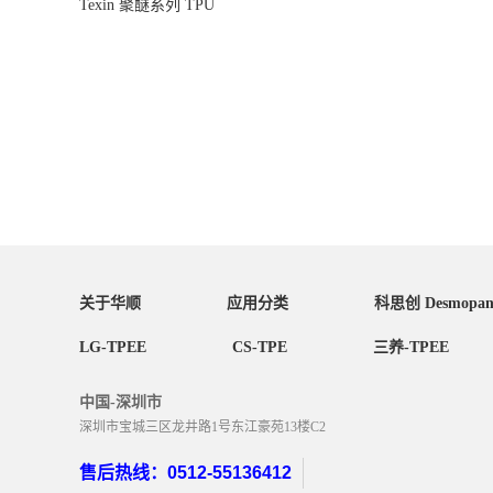
Texin 聚醚系列 TPU
关于华顺
应用分类
科思创 Desmopa
LG-TPEE
CS-TPE
三养-TPEE
中国-深圳市
深圳市宝城三区龙井路1号东江豪苑13楼C2
售后热线：0512-55136412