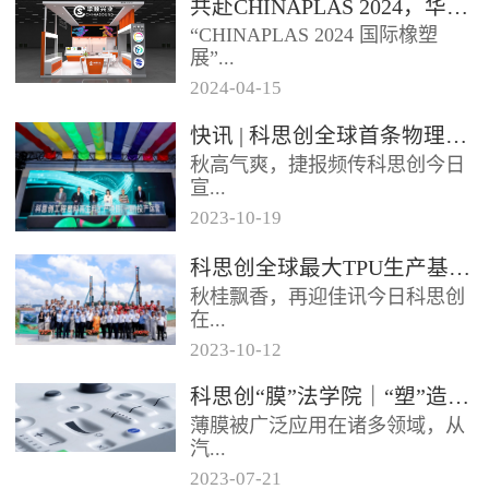
共赴CHINAPLAS 2024，华顺兴业邀您一同探索，共塑未来！
型分布式光伏发电项目已于日前
“CHINAPLAS 2024 国际橡塑
正式启用实现全容量并网发电该
展”...
项目使...
2024
-
04
-
15
，作为亚洲首屈一指的塑料和橡
快讯 | 科思创全球首条物理回收聚碳酸酯专用生产线在上海投产
胶工业展览会，将于2024年4月
秋高气爽，捷报频传科思创今日
23 - 26日...
宣...
2023
-
10
-
19
布其全球首条物理回收（MCR）
科思创全球最大TPU生产基地在珠海破土动工
聚碳酸酯专用生产线已在上海一
秋桂飘香，再迎佳讯今日科思创
体化基地正式投产每年将生产超
在...
过2...
2023
-
10
-
12
广东珠海正式开工建设其全球最
科思创“膜”法学院｜“塑”造轻薄耐用的 IME 组件
大热塑性聚氨酯（TPU）生产基
薄膜被广泛应用在诸多领域，从
地进一步扩大在华南的产业布局
汽...
抓住...
2023
-
07
-
21