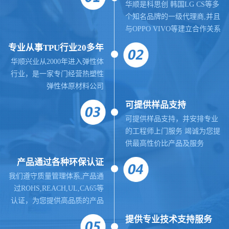
华顺是科思创 韩国LG CS等多
个知名品牌的一级代理商,并且
与OPPO VIVO等建立合作关系
专业从事TPU行业20多年
华顺兴业从2000年进入弹性体
行业，是一家专门经营热塑性
弹性体原材料公司
可提供样品支持
可提供样品支持，并安排专业
的工程师上门服务 竭诚为您提
供最高性价比产品及服务
产品通过各种环保认证
我们遵守质量管理体系,
产品通
过ROHS,REACH,UL,CA65等
认证，为您提供高品质的产品
提供
专业
技术支持服务