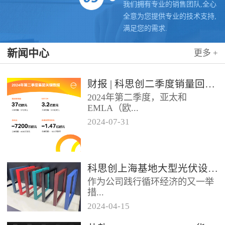
我们拥有专业的销售团队,全心
全意为您提供专业的技术支持,
满足您的需求.
新闻中心
更多 +
财报 | 科思创二季度销量回升，稳步推进转型
2024年第二季度，亚太和
EMLA（欧...
2024
-
07
-
31
洲、中东、非洲和除墨西哥以外
的拉美）地区业务带动科思创销
量实现同比增长，但由于需求...
科思创上海基地大型光伏设施投运，聚氨酯创新赋能绿色能源
作为公司践行循环经济的又一举
措...
2024
-
04
-
15
位于科思创上海一体化基地的大