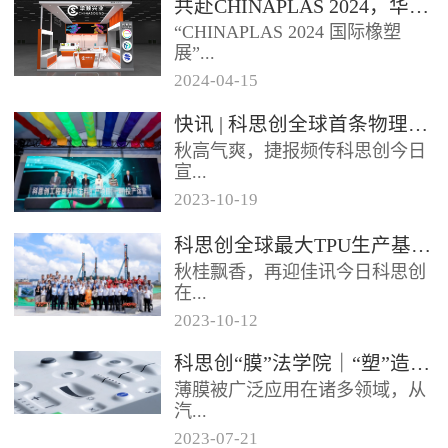
共赴CHINAPLAS 2024，华顺兴业邀您一同探索，共塑未来！
型分布式光伏发电项目已于日前
“CHINAPLAS 2024 国际橡塑
正式启用实现全容量并网发电该
展”...
项目使...
2024
-
04
-
15
，作为亚洲首屈一指的塑料和橡
快讯 | 科思创全球首条物理回收聚碳酸酯专用生产线在上海投产
胶工业展览会，将于2024年4月
秋高气爽，捷报频传科思创今日
23 - 26日...
宣...
2023
-
10
-
19
布其全球首条物理回收（MCR）
科思创全球最大TPU生产基地在珠海破土动工
聚碳酸酯专用生产线已在上海一
秋桂飘香，再迎佳讯今日科思创
体化基地正式投产每年将生产超
在...
过2...
2023
-
10
-
12
广东珠海正式开工建设其全球最
科思创“膜”法学院｜“塑”造轻薄耐用的 IME 组件
大热塑性聚氨酯（TPU）生产基
薄膜被广泛应用在诸多领域，从
地进一步扩大在华南的产业布局
汽...
抓住...
2023
-
07
-
21