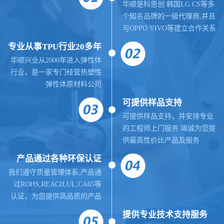
华顺是科思创 韩国LG CS等多
个知名品牌的一级代理商,并且
与OPPO VIVO等建立合作关系
专业从事TPU行业20多年
华顺兴业从2000年进入弹性体
行业，是一家专门经营热塑性
弹性体原材料公司
可提供样品支持
可提供样品支持，并安排专业
的工程师上门服务 竭诚为您提
供最高性价比产品及服务
产品通过各种环保认证
我们遵守质量管理体系,
产品通
过ROHS,REACH,UL,CA65等
认证，为您提供高品质的产品
提供
专业
技术支持服务