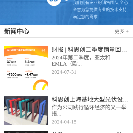
我们拥有专业的销售团队,全心
全意为您提供专业的技术支持,
满足您的需求.
新闻中心
更多 +
财报 | 科思创二季度销量回升，稳步推进转型
2024年第二季度，亚太和
EMLA（欧...
2024
-
07
-
31
洲、中东、非洲和除墨西哥以外
的拉美）地区业务带动科思创销
量实现同比增长，但由于需求...
科思创上海基地大型光伏设施投运，聚氨酯创新赋能绿色能源
作为公司践行循环经济的又一举
措...
2024
-
04
-
15
位于科思创上海一体化基地的大