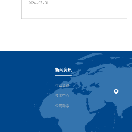
2024
-
07
-
31
价格下降，集团销售额稳定在37亿欧元。集团息税折旧摊
销前利润（EBITDA）下降16.9%至3.2亿欧元，与预测中间
值持平。原材料价格的下降仅部分抵消了因需求因素造成
的平均销售价格下降的影响。该季度，集团净亏损7200万
欧元（去年同期：净利润4600万欧元），自由经...
新闻资讯
行业资讯
技术中心
公司动态