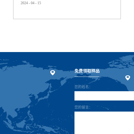
2024
-
04
-
15
思创研发的创新聚氨酯复合材料。该光伏发电项目占地面
积3万平方米，总装机容量5.3兆瓦，覆盖上海基地的厂区屋
面、停车场和闲置区域。项目于2024年1月下旬正式投运，
预计每年可发电600万千瓦时，减少碳排放4500吨，用于基
地日常运营。加上原有的光伏设施，基地年光伏发电总量
将升...
免费领取样品
您的姓名：
您的留言：