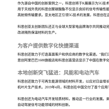
作为源自中国的创新案例之一，科思创将于K展展示为5G技
用于天线外壳的科思创聚碳酸酯不仅显示良好的信号传输性
高射频传输要求。亚太地区正引领5G技术的发展，科思创在
科思创亚太创新团队还正与全球大型家电品牌海尔共同推动另
改进隔热保温材料的生产。
为客户提供数字化快捷渠道
科思创还致力于打造直面客户和供应商的数字化渠道。“我们
思创阿里巴巴1688旗舰店和科思创直营店显示了中国在数
本地创新突飞猛进：风能和电动汽车
科思创还致力于可再生能源领域的材料开发，以应对日益增
机叶片生产技术。2019年4月，科思创在中国交付了首个应
科思创还为电动汽车开发轻质材料，推动这一行业的发展。来
自动驾驶信号功能领域的材料创新。