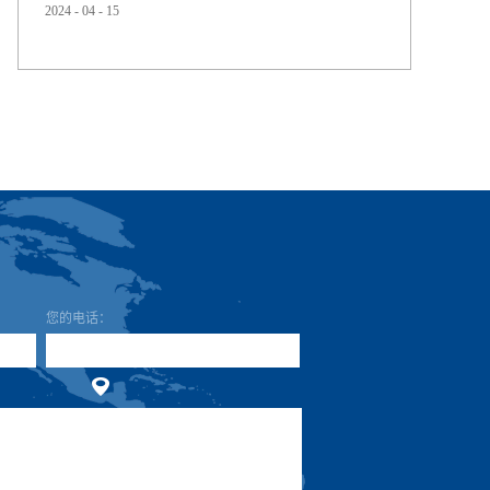
2024
-
04
-
15
届时华顺兴业诚邀您一齐共赴展台（6.2C101），期待与您
共同探索市场的新机遇，让我们一同见证华顺的成长与创
新。顺应循环经济的趋势及满足行业的需求，公司不断推
出生物可降解材料、回收再生的解决新方案。包括“生物基
TPU”和“回收再生TPU”。引领各...
公
地
您的电话：
传
E-
邮
留
司
址：
真：
mail：
政
言
名
编
主
称：
码：
题：