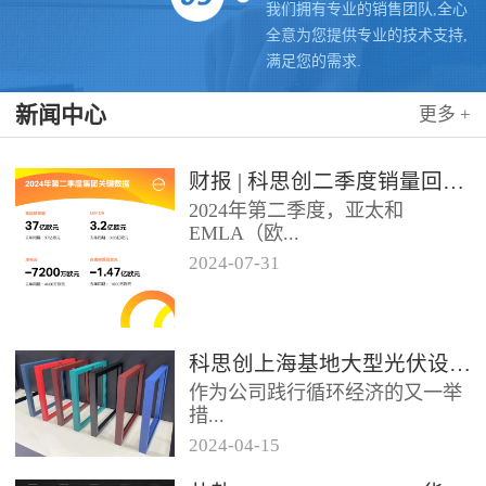
我们拥有专业的销售团队,全心
全意为您提供专业的技术支持,
满足您的需求.
新闻中心
更多 +
财报 | 科思创二季度销量回升，稳步推进转型
2024年第二季度，亚太和
EMLA（欧...
2024
-
07
-
31
洲、中东、非洲和除墨西哥以外
的拉美）地区业务带动科思创销
量实现同比增长，但由于需求...
科思创上海基地大型光伏设施投运，聚氨酯创新赋能绿色能源
作为公司践行循环经济的又一举
措...
2024
-
04
-
15
位于科思创上海一体化基地的大