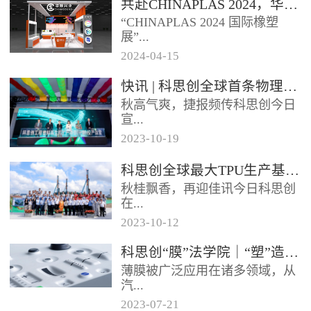
共赴CHINAPLAS 2024，华顺兴业邀您一同探索，共塑未来！
型分布式光伏发电项目已于日前
“CHINAPLAS 2024 国际橡塑
正式启用实现全容量并网发电该
展”...
项目使...
2024
-
04
-
15
，作为亚洲首屈一指的塑料和橡
快讯 | 科思创全球首条物理回收聚碳酸酯专用生产线在上海投产
胶工业展览会，将于2024年4月
秋高气爽，捷报频传科思创今日
23 - 26日...
宣...
2023
-
10
-
19
布其全球首条物理回收（MCR）
科思创全球最大TPU生产基地在珠海破土动工
聚碳酸酯专用生产线已在上海一
秋桂飘香，再迎佳讯今日科思创
体化基地正式投产每年将生产超
在...
过2...
2023
-
10
-
12
广东珠海正式开工建设其全球最
科思创“膜”法学院｜“塑”造轻薄耐用的 IME 组件
大热塑性聚氨酯（TPU）生产基
薄膜被广泛应用在诸多领域，从
地进一步扩大在华南的产业布局
汽...
抓住...
2023
-
07
-
21