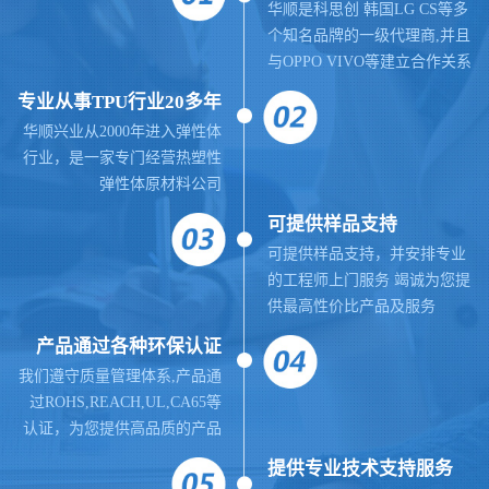
华顺是科思创 韩国LG CS等多
个知名品牌的一级代理商,并且
与OPPO VIVO等建立合作关系
专业从事TPU行业20多年
华顺兴业从2000年进入弹性体
行业，是一家专门经营热塑性
弹性体原材料公司
可提供样品支持
可提供样品支持，并安排专业
的工程师上门服务 竭诚为您提
供最高性价比产品及服务
产品通过各种环保认证
我们遵守质量管理体系,
产品通
过ROHS,REACH,UL,CA65等
认证，为您提供高品质的产品
提供
专业
技术支持服务