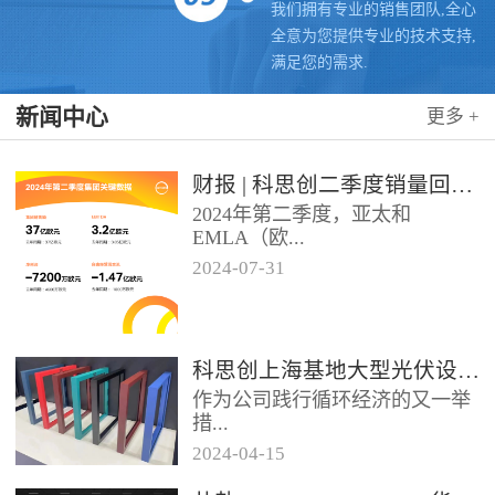
我们拥有专业的销售团队,全心
全意为您提供专业的技术支持,
满足您的需求.
新闻中心
更多 +
财报 | 科思创二季度销量回升，稳步推进转型
2024年第二季度，亚太和
EMLA（欧...
2024
-
07
-
31
洲、中东、非洲和除墨西哥以外
的拉美）地区业务带动科思创销
量实现同比增长，但由于需求...
科思创上海基地大型光伏设施投运，聚氨酯创新赋能绿色能源
作为公司践行循环经济的又一举
措...
2024
-
04
-
15
位于科思创上海一体化基地的大