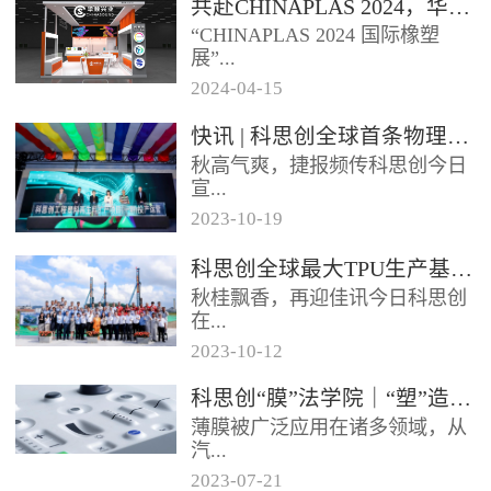
共赴CHINAPLAS 2024，华顺兴业邀您一同探索，共塑未来！
型分布式光伏发电项目已于日前
“CHINAPLAS 2024 国际橡塑
正式启用实现全容量并网发电该
展”...
项目使...
2024
-
04
-
15
，作为亚洲首屈一指的塑料和橡
快讯 | 科思创全球首条物理回收聚碳酸酯专用生产线在上海投产
胶工业展览会，将于2024年4月
秋高气爽，捷报频传科思创今日
23 - 26日...
宣...
2023
-
10
-
19
布其全球首条物理回收（MCR）
科思创全球最大TPU生产基地在珠海破土动工
聚碳酸酯专用生产线已在上海一
秋桂飘香，再迎佳讯今日科思创
体化基地正式投产每年将生产超
在...
过2...
2023
-
10
-
12
广东珠海正式开工建设其全球最
科思创“膜”法学院｜“塑”造轻薄耐用的 IME 组件
大热塑性聚氨酯（TPU）生产基
薄膜被广泛应用在诸多领域，从
地进一步扩大在华南的产业布局
汽...
抓住...
2023
-
07
-
21