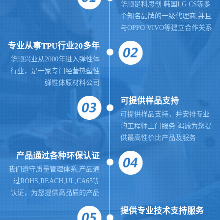
华顺是科思创 韩国LG CS等多
个知名品牌的一级代理商,并且
与OPPO VIVO等建立合作关系
专业从事TPU行业20多年
华顺兴业从2000年进入弹性体
行业，是一家专门经营热塑性
弹性体原材料公司
可提供样品支持
可提供样品支持，并安排专业
的工程师上门服务 竭诚为您提
供最高性价比产品及服务
产品通过各种环保认证
我们遵守质量管理体系,
产品通
过ROHS,REACH,UL,CA65等
认证，为您提供高品质的产品
提供
专业
技术支持服务