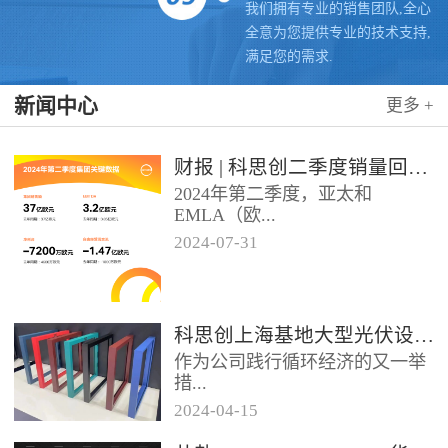
我们拥有专业的销售团队,全心
全意为您提供专业的技术支持,
满足您的需求.
新闻中心
更多 +
财报 | 科思创二季度销量回升，稳步推进转型
2024年第二季度，亚太和
EMLA（欧...
2024
-
07
-
31
洲、中东、非洲和除墨西哥以外
的拉美）地区业务带动科思创销
量实现同比增长，但由于需求...
科思创上海基地大型光伏设施投运，聚氨酯创新赋能绿色能源
作为公司践行循环经济的又一举
措...
2024
-
04
-
15
位于科思创上海一体化基地的大