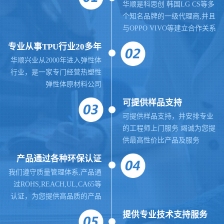
华顺是科思创 韩国LG CS等多
个知名品牌的一级代理商,并且
与OPPO VIVO等建立合作关系
专业从事TPU行业20多年
华顺兴业从2000年进入弹性体
行业，是一家专门经营热塑性
弹性体原材料公司
可提供样品支持
可提供样品支持，并安排专业
的工程师上门服务 竭诚为您提
供最高性价比产品及服务
产品通过各种环保认证
我们遵守质量管理体系,
产品通
过ROHS,REACH,UL,CA65等
认证，为您提供高品质的产品
提供
专业
技术支持服务