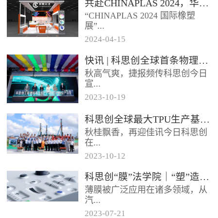
共赴CHINAPLAS 2024，华顺兴业邀您一同探索，共塑未来！
型分布式光伏发电项目已于日前
“CHINAPLAS 2024 国际橡塑
正式启用实现全容量并网发电该
展”...
项目使...
2024
-
04
-
15
，作为亚洲首屈一指的塑料和橡
快讯 | 科思创全球首条物理回收聚碳酸酯专用生产线在上海投产
胶工业展览会，将于2024年4月
秋高气爽，捷报频传科思创今日
23 - 26日...
宣...
2023
-
10
-
19
布其全球首条物理回收（MCR）
科思创全球最大TPU生产基地在珠海破土动工
聚碳酸酯专用生产线已在上海一
秋桂飘香，再迎佳讯今日科思创
体化基地正式投产每年将生产超
在...
过2...
2023
-
10
-
12
广东珠海正式开工建设其全球最
科思创“膜”法学院｜“塑”造轻薄耐用的 IME 组件
大热塑性聚氨酯（TPU）生产基
薄膜被广泛应用在诸多领域，从
地进一步扩大在华南的产业布局
汽...
抓住...
2023
-
07
-
21