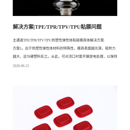
解决方案|TPE/TPR/TPV/TPU粘膜问题
主通道TPE/TPR/TPV/TPU热塑性弹性体粘接模具体解决方案:
方案1。出于热塑性弹性体材料的特殊性，模具表面越光滑，吸附力
越大，这与硬塑料反之。从此，可对浇口衬套开展放电处理，以保持
一定厚度的放电线，并减小流道的吸附力。
2020
-
06
-
23