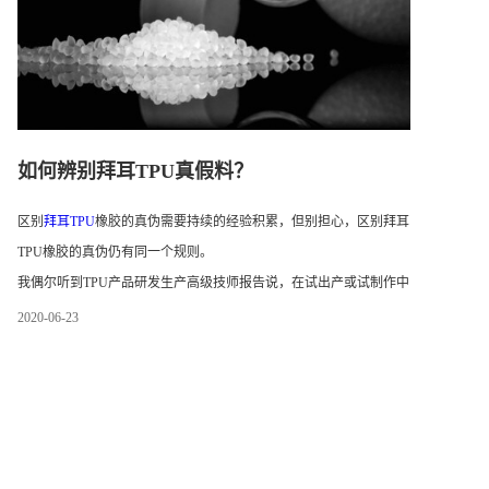
如何辨别拜耳TPU真假料？
区别
拜耳TPU
橡胶的真伪需要持续的经验积累，但别担心，区别拜耳
TPU橡胶的真伪仍有同一个规则。
我偶尔听到TPU产品研发生产高级技师报告说，在试出产或试制作中
使用的样品或小批量极其有用。一但批量制造发生了，问题就会表
2020
-
06
-
23
现，导致不良产品、消费者投诉和其余烦恼。