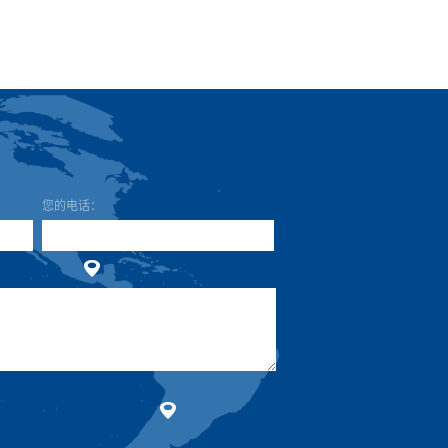
公
地
您的电话：
传
E-
邮
留
司
址：
真：
mail：
政
言
名
编
主
称：
码：
题：