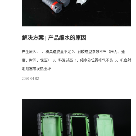
解决方案 | 产品缩水的原因
产生原因：1、模具进胶量不足 2、射胶成型参数不当（压力、速
度、时间、保压） 3、料温过高 4、缩水处位置排气不良 5、机台射
咀阻塞或发热圈坏
2020
-
04
-
02