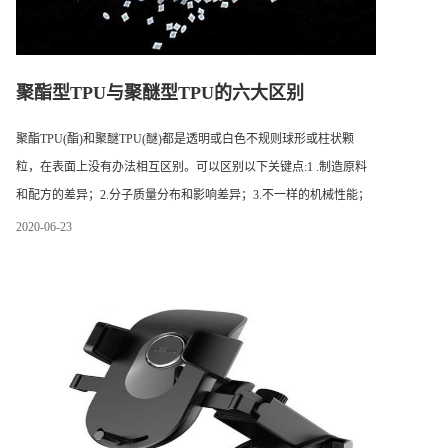
聚酯型TPU与聚醚型TPU的六大区别
聚酯TPU(酯)和聚醚TPU(醚)都是透明或白色不规则球形或柱状颗
粒，在表面上没有办法相互区别。可以区别以下关键点:1 .制造原料
和配方的差异；2.分子质量分布和影响差异；3.不一样的机械性能；
4.差异水解协调性；5.抗菌性能的差异；6.价格有差别。
2020
-
06
-
23