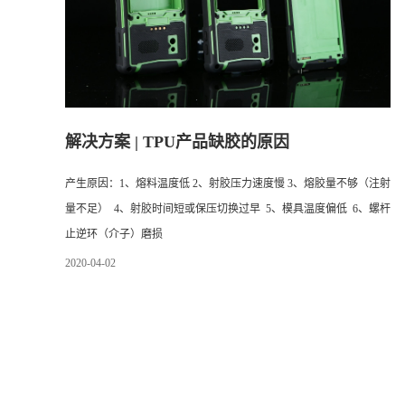
解决方案 | TPU产品缺胶的原因
产生原因：1、熔料温度低 2、射胶压力速度慢 3、熔胶量不够（注射
量不足） 4、射胶时间短或保压切换过早 5、模具温度偏低 6、螺杆
止逆环（介子）磨损
2020
-
04
-
02