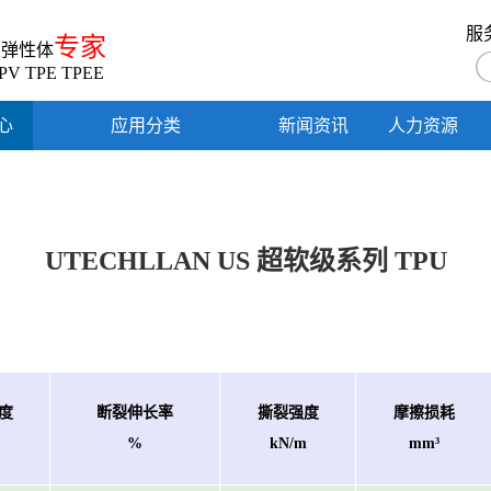
服
专家
性弹性体
PV TPE TPEE
心
应用分类
新闻资讯
人力资源
UTECHLLAN US 超软级系列 TPU
度
断裂伸长率
撕裂强度
摩擦损耗
%
kN/m
mm³