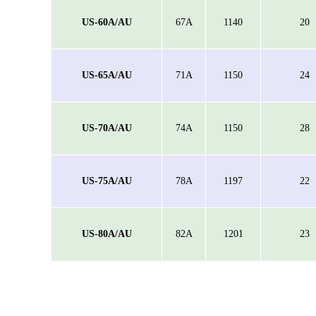
US-60A/AU
67A
1140
20
US-65A/AU
71A
1150
24
US-70A/AU
74A
1150
28
US-75A/AU
78A
1197
22
US-80A/AU
82A
1201
23