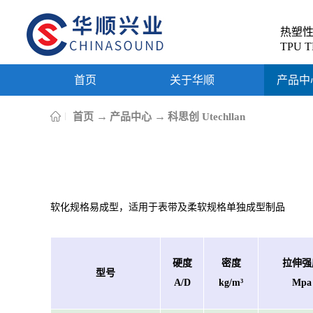
热塑
TPU T
首页
关于华顺
产品中
→
→
首页
产品中心
科思创 Utechllan
软化规格易成型，适用于表带及柔软规格单独成型制品
硬度
密度
拉伸强
型号
A/D
kg/m³
Mpa