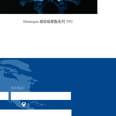
Desmopan 超软级聚酯系列 TPU
公
地
您的电话：
传
E-
邮
留
司
址：
真：
mail：
政
言
名
编
主
称：
码：
题：