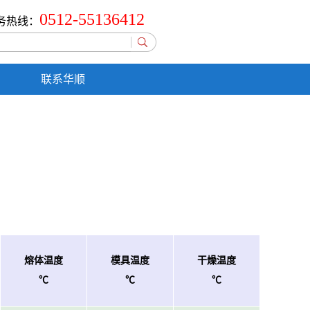
0512-55136412
务热线：
联系华顺
熔体温度
模具温度
干燥温度
℃
℃
℃