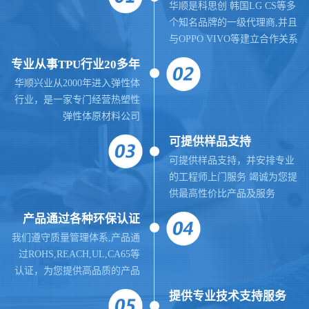
华顺是科思创 韩国LG CS等多
个知名品牌的一级代理商,并且
与OPPO VIVO等建立合作关系
专业从事TPU行业20多年
华顺兴业从2000年进入弹性体
行业，是一家专门经营热塑性
弹性体原材料公司
可提供样品支持
可提供样品支持，并安排专业
的工程师上门服务 竭诚为您提
供最高性价比产品及服务
产品通过各种环保认证
我们遵守质量管理体系,
产品通
过ROHS,REACH,UL,CA65等
认证，为您提供高品质的产品
提供
专业
技术支持服务