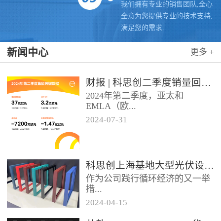
我们拥有专业的销售团队,全心
全意为您提供专业的技术支持,
满足您的需求.
新闻中心
更多 +
财报 | 科思创二季度销量回升，稳步推进转型
2024年第二季度，亚太和
EMLA（欧...
2024
-
07
-
31
洲、中东、非洲和除墨西哥以外
的拉美）地区业务带动科思创销
量实现同比增长，但由于需求...
科思创上海基地大型光伏设施投运，聚氨酯创新赋能绿色能源
作为公司践行循环经济的又一举
措...
2024
-
04
-
15
位于科思创上海一体化基地的大