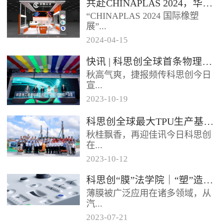
共赴CHINAPLAS 2024，华顺兴业邀您一同探索，共塑未来！
型分布式光伏发电项目已于日前
“CHINAPLAS 2024 国际橡塑
正式启用实现全容量并网发电该
展”...
项目使...
2024
-
04
-
15
，作为亚洲首屈一指的塑料和橡
快讯 | 科思创全球首条物理回收聚碳酸酯专用生产线在上海投产
胶工业展览会，将于2024年4月
秋高气爽，捷报频传科思创今日
23 - 26日...
宣...
2023
-
10
-
19
布其全球首条物理回收（MCR）
科思创全球最大TPU生产基地在珠海破土动工
聚碳酸酯专用生产线已在上海一
秋桂飘香，再迎佳讯今日科思创
体化基地正式投产每年将生产超
在...
过2...
2023
-
10
-
12
广东珠海正式开工建设其全球最
科思创“膜”法学院｜“塑”造轻薄耐用的 IME 组件
大热塑性聚氨酯（TPU）生产基
薄膜被广泛应用在诸多领域，从
地进一步扩大在华南的产业布局
汽...
抓住...
2023
-
07
-
21