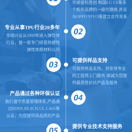
华顺是科思创 韩国LG CS等多
个知名品牌的一级代理商,并且
与OPPO VIVO等建立合作关系
专业从事TPU行业20多年
华顺兴业从2000年进入弹性体
行业，是一家专门经营热塑性
弹性体原材料公司
可提供样品支持
可提供样品支持，并安排专业
的工程师上门服务 竭诚为您提
供最高性价比产品及服务
产品通过各种环保认证
我们遵守质量管理体系,
产品通
过ROHS,REACH,UL,CA65等
认证，为您提供高品质的产品
提供
专业
技术支持服务