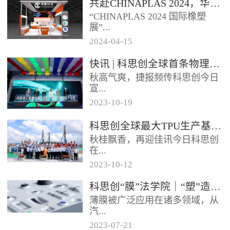
共赴CHINAPLAS 2024，华顺兴业邀您一同探索，共塑未来！
型分布式光伏发电项目已于日前
“CHINAPLAS 2024 国际橡塑
正式启用实现全容量并网发电该
展”...
项目使...
2024
-
04
-
15
，作为亚洲首屈一指的塑料和橡
快讯 | 科思创全球首条物理回收聚碳酸酯专用生产线在上海投产
胶工业展览会，将于2024年4月
秋高气爽，捷报频传科思创今日
23 - 26日...
宣...
2023
-
10
-
19
布其全球首条物理回收（MCR）
科思创全球最大TPU生产基地在珠海破土动工
聚碳酸酯专用生产线已在上海一
秋桂飘香，再迎佳讯今日科思创
体化基地正式投产每年将生产超
在...
过2...
2023
-
10
-
12
广东珠海正式开工建设其全球最
科思创“膜”法学院｜“塑”造轻薄耐用的 IME 组件
大热塑性聚氨酯（TPU）生产基
薄膜被广泛应用在诸多领域，从
地进一步扩大在华南的产业布局
汽...
抓住...
2023
-
07
-
21