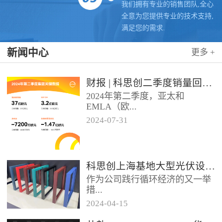
我们拥有专业的销售团队,全心
全意为您提供专业的技术支持,
满足您的需求.
新闻中心
更多 +
财报 | 科思创二季度销量回升，稳步推进转型
2024年第二季度，亚太和
EMLA（欧...
2024
-
07
-
31
洲、中东、非洲和除墨西哥以外
的拉美）地区业务带动科思创销
量实现同比增长，但由于需求...
科思创上海基地大型光伏设施投运，聚氨酯创新赋能绿色能源
作为公司践行循环经济的又一举
措...
2024
-
04
-
15
位于科思创上海一体化基地的大