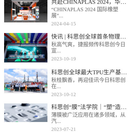
共赴CHINAPLAS 2024，华顺兴业邀您一同探索，共塑未来！
型分布式光伏发电项目已于日前
“CHINAPLAS 2024 国际橡塑
正式启用实现全容量并网发电该
展”...
项目使...
2024
-
04
-
15
，作为亚洲首屈一指的塑料和橡
快讯 | 科思创全球首条物理回收聚碳酸酯专用生产线在上海投产
胶工业展览会，将于2024年4月
秋高气爽，捷报频传科思创今日
23 - 26日...
宣...
2023
-
10
-
19
布其全球首条物理回收（MCR）
科思创全球最大TPU生产基地在珠海破土动工
聚碳酸酯专用生产线已在上海一
秋桂飘香，再迎佳讯今日科思创
体化基地正式投产每年将生产超
在...
过2...
2023
-
10
-
12
广东珠海正式开工建设其全球最
科思创“膜”法学院｜“塑”造轻薄耐用的 IME 组件
大热塑性聚氨酯（TPU）生产基
薄膜被广泛应用在诸多领域，从
地进一步扩大在华南的产业布局
汽...
抓住...
2023
-
07
-
21