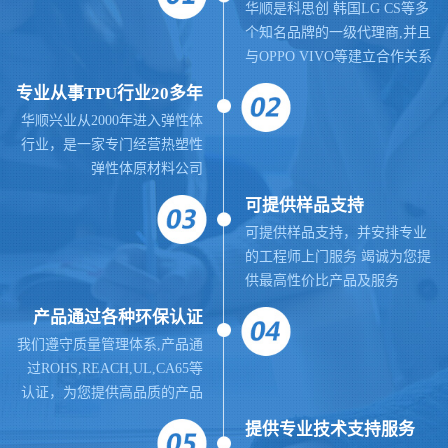
华顺是科思创 韩国LG CS等多
个知名品牌的一级代理商,并且
与OPPO VIVO等建立合作关系
专业从事TPU行业20多年
华顺兴业从2000年进入弹性体
行业，是一家专门经营热塑性
弹性体原材料公司
可提供样品支持
可提供样品支持，并安排专业
的工程师上门服务 竭诚为您提
供最高性价比产品及服务
产品通过各种环保认证
我们遵守质量管理体系,
产品通
过ROHS,REACH,UL,CA65等
认证，为您提供高品质的产品
提供
专业
技术支持服务