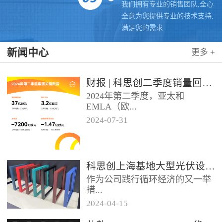
我们拥有专业的销售团队,全心
全意为您提供专业的技术支持,
满足您的需求.
新闻中心
更多 +
财报 | 科思创二季度销量回升，稳步推进转型
2024年第二季度，亚太和
EMLA（欧...
2024
-
07
-
31
洲、中东、非洲和除墨西哥以外
的拉美）地区业务带动科思创销
量实现同比增长，但由于需求...
科思创上海基地大型光伏设施投运，聚氨酯创新赋能绿色能源
作为公司践行循环经济的又一举
措...
2024
-
04
-
15
位于科思创上海一体化基地的大