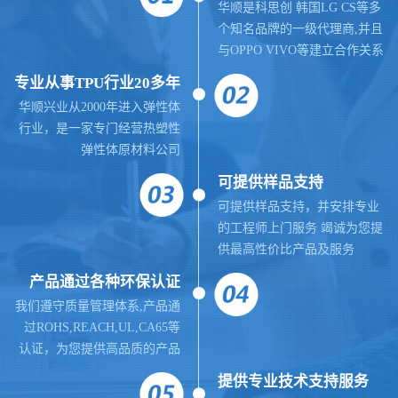
华顺是科思创 韩国LG CS等多
个知名品牌的一级代理商,并且
与OPPO VIVO等建立合作关系
专业从事TPU行业20多年
华顺兴业从2000年进入弹性体
行业，是一家专门经营热塑性
弹性体原材料公司
可提供样品支持
可提供样品支持，并安排专业
的工程师上门服务 竭诚为您提
供最高性价比产品及服务
产品通过各种环保认证
我们遵守质量管理体系,
产品通
过ROHS,REACH,UL,CA65等
认证，为您提供高品质的产品
提供
专业
技术支持服务