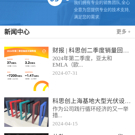
我们拥有专业的销售团队,全心
全意为您提供专业的技术支持,
满足您的需求.
新闻中心
更多 +
财报 | 科思创二季度销量回升，稳步推进转型
2024年第二季度，亚太和
EMLA（欧...
2024
-
07
-
31
洲、中东、非洲和除墨西哥以外
的拉美）地区业务带动科思创销
量实现同比增长，但由于需求...
科思创上海基地大型光伏设施投运，聚氨酯创新赋能绿色能源
作为公司践行循环经济的又一举
措...
2024
-
04
-
15
位于科思创上海一体化基地的大