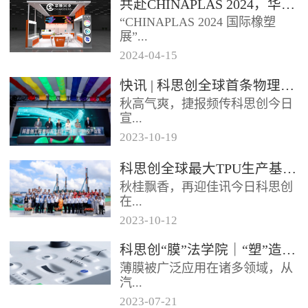
共赴CHINAPLAS 2024，华顺兴业邀您一同探索，共塑未来！
型分布式光伏发电项目已于日前
“CHINAPLAS 2024 国际橡塑
正式启用实现全容量并网发电该
展”...
项目使...
2024
-
04
-
15
，作为亚洲首屈一指的塑料和橡
快讯 | 科思创全球首条物理回收聚碳酸酯专用生产线在上海投产
胶工业展览会，将于2024年4月
秋高气爽，捷报频传科思创今日
23 - 26日...
宣...
2023
-
10
-
19
布其全球首条物理回收（MCR）
科思创全球最大TPU生产基地在珠海破土动工
聚碳酸酯专用生产线已在上海一
秋桂飘香，再迎佳讯今日科思创
体化基地正式投产每年将生产超
在...
过2...
2023
-
10
-
12
广东珠海正式开工建设其全球最
科思创“膜”法学院｜“塑”造轻薄耐用的 IME 组件
大热塑性聚氨酯（TPU）生产基
薄膜被广泛应用在诸多领域，从
地进一步扩大在华南的产业布局
汽...
抓住...
2023
-
07
-
21