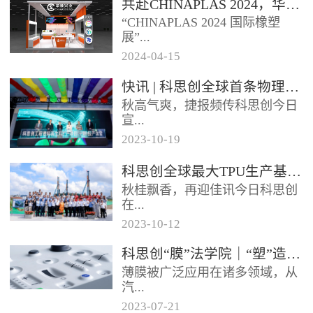
共赴CHINAPLAS 2024，华顺兴业邀您一同探索，共塑未来！
型分布式光伏发电项目已于日前
“CHINAPLAS 2024 国际橡塑
正式启用实现全容量并网发电该
展”...
项目使...
2024
-
04
-
15
，作为亚洲首屈一指的塑料和橡
快讯 | 科思创全球首条物理回收聚碳酸酯专用生产线在上海投产
胶工业展览会，将于2024年4月
秋高气爽，捷报频传科思创今日
23 - 26日...
宣...
2023
-
10
-
19
布其全球首条物理回收（MCR）
科思创全球最大TPU生产基地在珠海破土动工
聚碳酸酯专用生产线已在上海一
秋桂飘香，再迎佳讯今日科思创
体化基地正式投产每年将生产超
在...
过2...
2023
-
10
-
12
广东珠海正式开工建设其全球最
科思创“膜”法学院｜“塑”造轻薄耐用的 IME 组件
大热塑性聚氨酯（TPU）生产基
薄膜被广泛应用在诸多领域，从
地进一步扩大在华南的产业布局
汽...
抓住...
2023
-
07
-
21