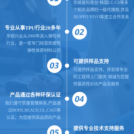
华顺是科思创 韩国LG CS等多
个知名品牌的一级代理商,并且
与OPPO VIVO等建立合作关系
专业从事TPU行业20多年
华顺兴业从2000年进入弹性体
行业，是一家专门经营热塑性
弹性体原材料公司
可提供样品支持
可提供样品支持，并安排专业
的工程师上门服务 竭诚为您提
供最高性价比产品及服务
产品通过各种环保认证
我们遵守质量管理体系,
产品通
过ROHS,REACH,UL,CA65等
认证，为您提供高品质的产品
提供
专业
技术支持服务