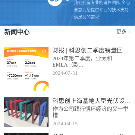
我们拥有专业的销售团队,全心
全意为您提供专业的技术支持,
满足您的需求.
新闻中心
更多 +
财报 | 科思创二季度销量回升，稳步推进转型
2024年第二季度，亚太和
EMLA（欧...
2024
-
07
-
31
洲、中东、非洲和除墨西哥以外
的拉美）地区业务带动科思创销
量实现同比增长，但由于需求...
科思创上海基地大型光伏设施投运，聚氨酯创新赋能绿色能源
作为公司践行循环经济的又一举
措...
2024
-
04
-
15
位于科思创上海一体化基地的大