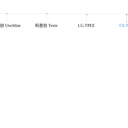
 Utechllan
科思创 Texin
LG-TPEE
CS-