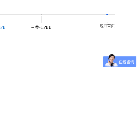
TPE
三养-TPEE