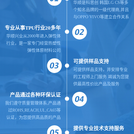
华顺是科思创 韩国LG CS等多
个知名品牌的一级代理商,并且
与OPPO VIVO等建立合作关系
专业从事TPU行业20多年
华顺兴业从2000年进入弹性体
行业，是一家专门经营热塑性
弹性体原材料公司
可提供样品支持
可提供样品支持，并安排专业
的工程师上门服务 竭诚为您提
供最高性价比产品及服务
产品通过各种环保认证
我们遵守质量管理体系,
产品通
过ROHS,REACH,UL,CA65等
认证，为您提供高品质的产品
提供
专业
技术支持服务