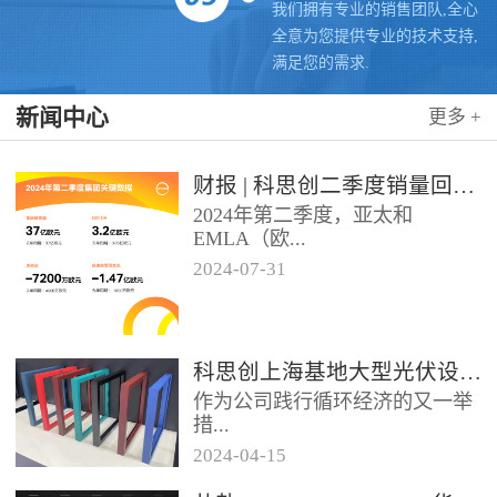
我们拥有专业的销售团队,全心
全意为您提供专业的技术支持,
满足您的需求.
新闻中心
更多 +
财报 | 科思创二季度销量回升，稳步推进转型
2024年第二季度，亚太和
EMLA（欧...
2024
-
07
-
31
洲、中东、非洲和除墨西哥以外
的拉美）地区业务带动科思创销
量实现同比增长，但由于需求...
科思创上海基地大型光伏设施投运，聚氨酯创新赋能绿色能源
作为公司践行循环经济的又一举
措...
2024
-
04
-
15
位于科思创上海一体化基地的大