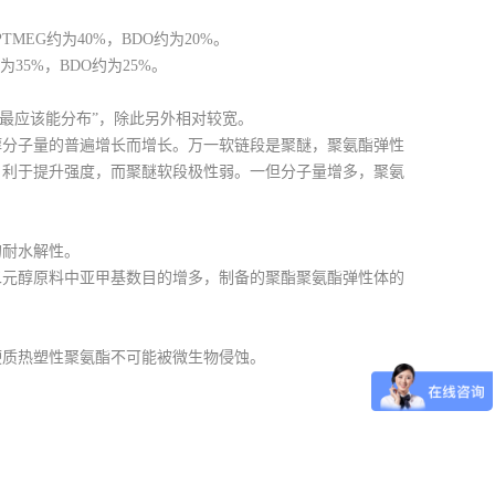
PTMEG约为40%，BDO约为20%。
为35%，BDO约为25%。
最应该能分布”，除此另外相对较宽。
醇分子量的普遍增长而增长。万一软链段是聚醚，聚氨酯弹性
，利于提升强度，而聚醚软段极性弱。一但分子量增多，聚氨
的耐水解性。
二元醇原料中亚甲基数目的增多，制备的聚酯聚氨酯弹性体的
硬质热塑性聚氨酯不可能被微生物侵蚀。