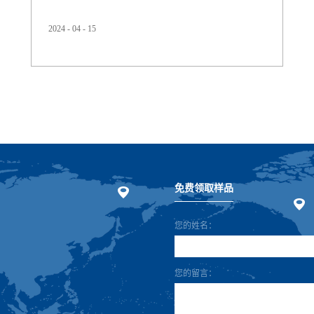
2024
-
04
-
15
思创研发的创新聚氨酯复合材料。该光伏发电项目占地面
积3万平方米，总装机容量5.3兆瓦，覆盖上海基地的厂区屋
面、停车场和闲置区域。项目于2024年1月下旬正式投运，
预计每年可发电600万千瓦时，减少碳排放4500吨，用于基
地日常运营。加上原有的光伏设施，基地年光伏发电总量
将升...
免费领取样品
您的姓名：
您的留言：