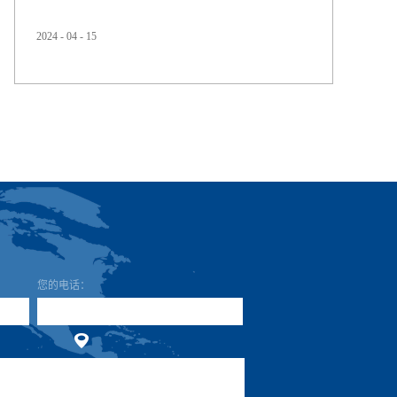
2024
-
04
-
15
届时华顺兴业诚邀您一齐共赴展台（6.2C101），期待与您
共同探索市场的新机遇，让我们一同见证华顺的成长与创
新。顺应循环经济的趋势及满足行业的需求，公司不断推
出生物可降解材料、回收再生的解决新方案。包括“生物基
TPU”和“回收再生TPU”。引领各...
公
地
您的电话：
传
E-
邮
留
司
址：
真：
mail：
政
言
名
编
主
称：
码：
题：