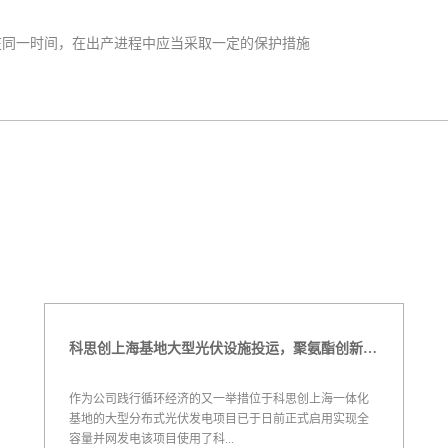
在同一时间，在出产进程中应当采取一定的保护措施
科思创上海基地大型光伏设施投运，聚氨酯创新赋能绿色能源
作为公司践行循环经济的又一举措位于科思创上海一体化
基地的大型分布式光伏发电项目已于日前正式启用实现全
容量并网发电该项目使用了科...