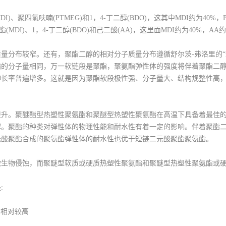
I)、聚四氢呋喃(PTMEG)和1，4-丁二醇(BDO)，这其中MDI约为40%，
MDI)、1，4-丁二醇(BDO)和己二酸(AA)，这里面MDI约为40%，AA约
量分布较窄。还有，聚酯二醇的相对分子质量分布遵循舒尔茨-弗洛里的“
酯的分子量相同，万一软链段是聚酯，聚氨酯弹性体的强度将伴着聚酯二
伸长率普遍增多。这就是因为聚酯软段极性强、分子量大、结构规整性高
提升。聚醚酯型热塑性聚氨酯和聚醚型热塑性聚氨酯在高温下具备着最佳
解。聚酯的种类对弹性体的物理性能和耐水性有着一定的影响。伴着聚酯
元酸聚酯合成的聚氨酯弹性体的耐水性也优于短链二元酸聚酯聚氨酯。
微生物侵蚀，而聚醚型软质或硬质热塑性聚氨酯和聚醚型热塑性聚氨酯或
:
着相对较高