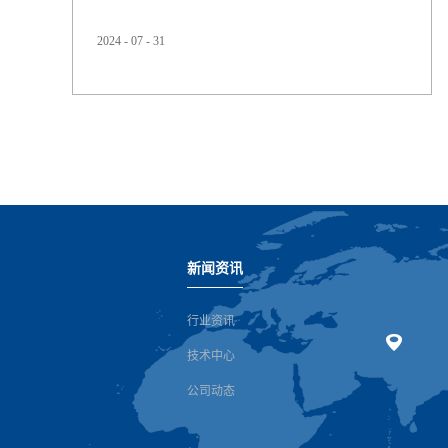
2024
-
07
-
31
价格下降，集团销售额稳定在37亿欧元。集团息税折旧摊
销前利润（EBITDA）下降16.9%至3.2亿欧元，与预测中间
值持平。原材料价格的下降仅部分抵消了因需求因素造成
的平均销售价格下降的影响。该季度，集团净亏损7200万
欧元（去年同期：净利润4600万欧元），自由经...
新闻资讯
行业资讯
技术中心
公司动态