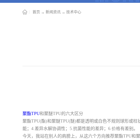
首页
→
新闻资讯
→
技术中心
聚酯TPU
和聚醚TPU的六大区分
聚酯TPU(酯)和聚醚TPU(醚)都是透明或白色不规则球形
能；4.差异水解协调性；5.抗菌性能的差异；6.价格有差别。
今天，我站在别人的肩膀上，从这六个方向推荐聚酯TPU和聚