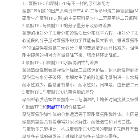
1、聚酯TPU和聚醚TPU有不一样的原料和配方
聚醚TPU(醚)的出产原料具体有4-4’-二苯基甲烷二异氰酸酯(MD
研发生产聚酯TPU(酯)的主要原料是4-4’-二苯基甲烷二异氰酸酯(
2.聚酯TPU与聚醚TPU的分子量分布及影响差异
聚醚的相对分子质量分布遵循泊松分布概率方程，相对分子质
软链段的分子量对聚氨酯的力学性能有极大影响。假设聚氨
体的强度伴着聚醚二元醇分子量的普遍增多而环比减少，但
酯中硬段的相对含有量将降下来，强度将环比降低。
4.聚酯TPU和聚醚TPU水解协调性的差异
聚酯热塑性聚氨酯弹性体经碳二亚胺保护后，耐水解性得到
聚酯易被水分子破坏，水解发生了的酸能催化聚酯进一步水
耐水性减少。酯基含有量小，耐水性好。同样是，由长链二
5.聚酯TPU与聚醚TPU抗菌性能的差异
聚酯型软质热塑性聚氨酯一旦与潮湿的土壤长时间接触会被
6.聚酯TPU和
聚醚TPU
的价格差异
聚醚聚氨酯弹性体的价格远远等于聚酯聚氨酯弹性体。主因是
聚醚聚氨酯具有着非常好耐水解性、耐低温性和耐弯曲性。
与聚酯多元醇相比，构成聚氨酯TPU软段的聚醚多元醇具有
聚醚多元醇的研发设计过程比聚酯多元醇复杂得多。